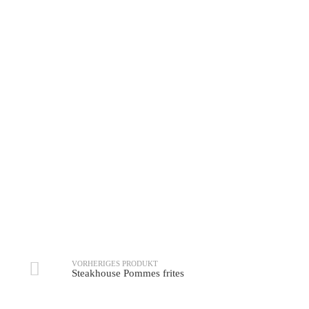
Bacon & BBQ Pommes frites
Chili Cheese Pommes fri
VORHERIGES PRODUKT
Steakhouse Pommes frites