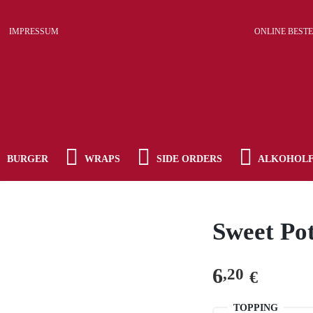
ANMELDEN
IMPRESSUM
ONLINE BEST
Passwort vergessen?
ERFORDERLICH
BENUTZERNAME
*
BURGER
WRAPS
SIDE ORDERS
ALKOHOLF
ERFORDERLICH
E-MAIL-ADRESSE
*
Sweet Po
ERFORDERLICH
PASSWORT
*
6
,20
€
NEUES KUNDENKONTO ANLEGEN
TOPPING