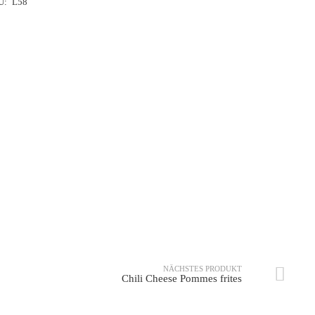
U:
L58
Twister
Coleslaw
NÄCHSTES PRODUKT
Chili Cheese Pommes frites