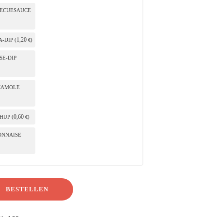
BECUESAUCE
1
,20
-DIP (
)
€
SE-DIP
CAMOLE
0
,60
HUP (
)
€
ONNAISE
BESTELLEN