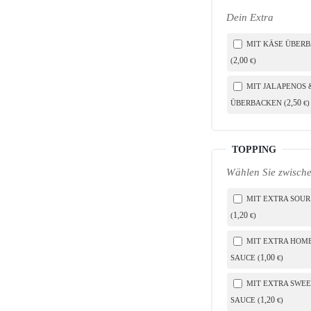
Dein Extra
MIT KÄSE ÜBER
2
,00
(
)
€
MIT JALAPENOS 
2
,50
ÜBERBACKEN (
)
€
TOPPING
Wählen Sie zwische
MIT EXTRA SOUR
1
,20
(
)
€
MIT EXTRA HOM
1
,00
SAUCE (
)
€
MIT EXTRA SWEET
1
,20
SAUCE (
)
€