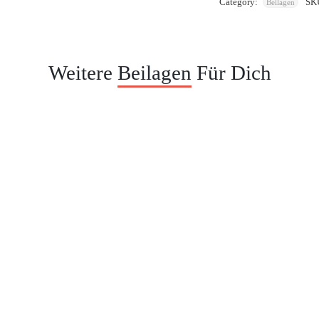
Category:
SK
Beilagen
Weitere
Beilagen
Für Dich
Potatoe Wedges
tes
Steakhouse Pommes frites