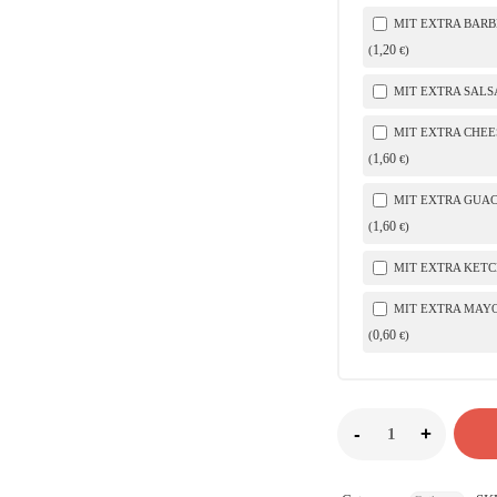
MIT EXTRA BAR
1
,20
(
)
€
MIT EXTRA SALSA
MIT EXTRA CHEE
1
,60
(
)
€
MIT EXTRA GUA
1
,60
(
)
€
MIT EXTRA KETC
MIT EXTRA MAY
0
,60
(
)
€